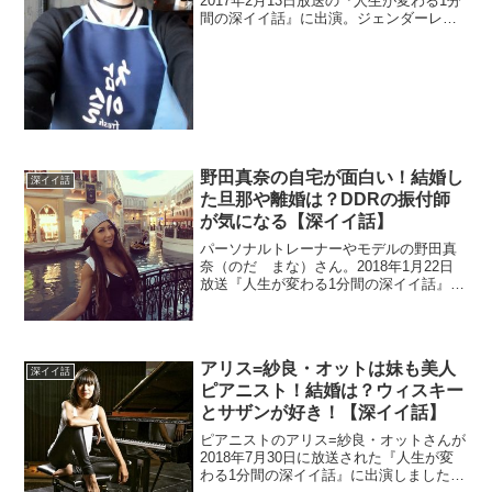
2017年2月13日放送の『人生が変わる1分
間の深イイ話』に出演。ジェンダーレス
モデルとして活躍しています。韓国とい
う言葉と一緒に検索されています。その
理由と高校も探ります。一番気になるの
が彼氏ですね。
野田真奈の自宅が面白い！結婚し
深イイ話
た旦那や離婚は？DDRの振付師
が気になる【深イイ話】
パーソナルトレーナーやモデルの野田真
奈（のだ まな）さん。2018年1月22日
放送『人生が変わる1分間の深イイ話』に
登場。ネットでは結婚と離婚が検索され
ているので旦那を調べます。さらに自宅
は高級車ばかりのお金持ちです。
アリス=紗良・オットは妹も美人
深イイ話
ピアニスト！結婚は？ウィスキー
とサザンが好き！【深イイ話】
ピアニストのアリス=紗良・オットさんが
2018年7月30日に放送された『人生が変
わる1分間の深イイ話』に出演しました。