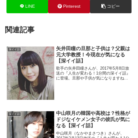
LINE
Pinterest
コピー
関連記事
矢井田瞳の旦那と子供は？父親は
深イイ話
元大学教授！今現在が気になる
【深イイ話】
歌手の矢井田瞳さんが、2017年5月8日放
送の『人生が変わる！1分間の深イイ話』
に登場。旦那や子供が気になりますね。
父親も有名だそうです。今現在の活動も
調査。
中山咲月の韓国や高校は？性格が
深イイ話
ドジなイケメン女子の彼氏が気に
なる【深イイ話】
中山咲月（なかやまさつき）さんが、