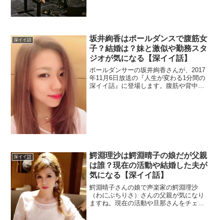
妹もピアニストでしかも美人らしいで
す。結婚されているのかもチェック。
坂井絢香はポールダンスで腹筋女
深イイ話
子？結婚は？妹と激似や勤務スタ
ジオが気になる【深イイ話】
ポールダンサーの坂井絢香さんが、2017
年11月6日放送の『人生が変わる1分間の
深イイ話』に登場します。腹筋や背中の
筋肉もスゴイので画像をチェックしま
す。インストラクターを務める勤務先の
スタジオと結婚を調査。さらに妹が双子
の様に激似です。
鰐淵理沙は鰐淵晴子の娘だが父親
深イイ話
は誰？現在の活動や結婚した夫が
気になる【深イイ話】
鰐淵晴子さんの娘で声楽家の鰐淵理沙
（わにぶちりさ）さんの父親が気になり
ますね。現在の活動や旦那さんをチェッ
ク。ハプスブルク家という貴族の末裔を
調査。