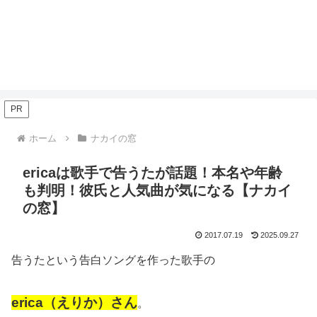
PR
ホーム
ナカイの窓
ericaは歌手で告うたが話題！本名や年齢
も判明！彼氏と人気曲が気になる【ナカイ
の窓】
2017.07.19
2025.09.27
告うたという告白ソングを作った歌手の
erica（えりか）さん
。