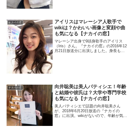
アイリスはマレーシア人歌手で
ナカイの窓
wikiは？かわいい画像と変顔や曲
も気になる【ナカイの窓】
マレーシア出身で9頭身歌手のアイリス
（Iris）さん。『ナカイの窓』の2016年12
月21日放送分に出演しました。身長も
168cmと高くてモデル界も注目している
そうです。wikiがないのでプロフィールと
歌手デビューを果たしたという曲もチェ
ック。
向井聡美は美人パティシエ！年齢
ナカイの窓
と結婚や彼氏は？大学や専門学校
も気になる【ナカイの窓】
美人パティシエで話題の向井聡美さん
が、2018年6月20日放送の『ナカイの
窓』に出演。wikiがないので、年齢が気に
なりますよね。さらにかわいいので結婚
や彼氏はどうなのでしょうか？また、非
常に情報が少ないので大学や専門学校は