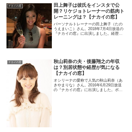
どこなのかも調べます。
田上舞子は彼氏をインスタで公
ナカイの窓
開？リケジョトレーナーの筋肉ト
レーニングは？【ナカイの窓】
パーソナルトレーナーの田上舞子（たの
うえまいこ）さん。2018年7月4日放送の
『ナカイの窓』に出演しました。経歴が
異色で大学は理系というリケジョです。
しかもミスキャンパスだったみたいです
よ。彼氏をインスタで公開中なので調
査。
秋山莉奈の夫・後藤翔之の年収
ナカイの窓
は？別居状態や経歴が気になる
【ナカイの窓】
オシリーナの愛称で人気の秋山莉奈（あ
きやまりな）さん。2016年6月29日放送
の『ナカイの窓』に出演しました。ボー
トレーサーの後藤翔之さんと結婚したみ
たいですね。2人の馴れ初めや年収も気に
なりますね。秋山莉奈さんの経歴はどん
な感じなのでしょうか？