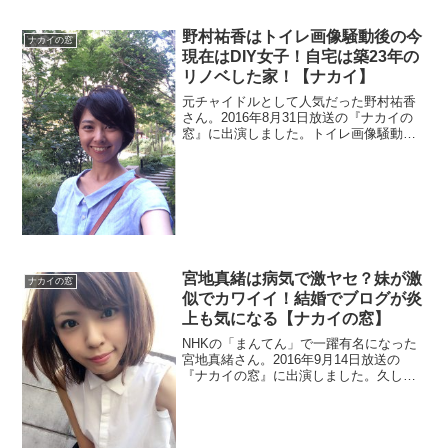
野村祐香はトイレ画像騒動後の今
ナカイの窓
現在はDIY女子！自宅は築23年の
リノベした家！【ナカイ】
元チャイドルとして人気だった野村祐香
さん。2016年8月31日放送の『ナカイの
窓』に出演しました。トイレ画像騒動と
は何かをチェックします。DIYが得意みた
いですね。さらに自宅はイノベーション
した家だそうです。どちらも画像を見て
いきます。
宮地真緒は病気で激ヤセ？妹が激
ナカイの窓
似でカワイイ！結婚でブログが炎
上も気になる【ナカイの窓】
NHKの「まんてん」で一躍有名になった
宮地真緒さん。2016年9月14日放送の
『ナカイの窓』に出演しました。久しぶ
りに見るとかなりの細さにビックリしま
した。病気を疑ってしまう程で激ヤセの
原因を調べてみます。また、妹が可愛い
との事ですよ。