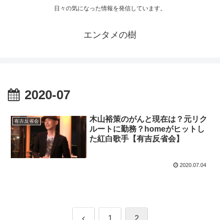
日々の気になった情報を発信しています。
エンタメの樹
2020-07
木山裕策のがんと現在は？元リク
有吉反省会
ルートに勤務？homeがヒットし
た紅白歌手【有吉反省会】
2020.07.04
前
1
2