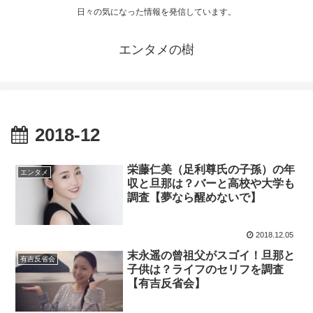
日々の気になった情報を発信しています。
エンタメの樹
2018-12
栄藤仁美（足利尊氏の子孫）の年
エンタメ
収と旦那は？バーと高校や大学も
調査【夢なら醒めないで】
2018.12.05
末永遥の曾祖父がスゴイ！旦那と
有吉反省会
子供は？ライフのセリフを調査
【有吉反省会】