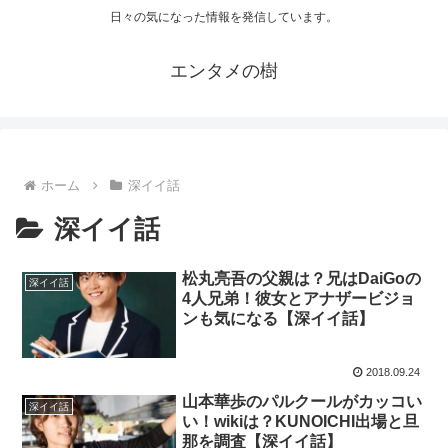
日々の気になった情報を発信しています。
エンタメの樹
ホーム
深イイ話
深イイ話
松丸亮吾の父親は？兄はDaiGoの
深イイ話
4人兄弟！彼女とアナザービジョ
ンも気になる【深イイ話】
2018.09.24
山本華歩のパルクールがカッコい
深イイ話
い！wikiは？KUNOICHI出場と旦
那を調査【深イイ話】