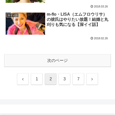
2018.03.26
m-flo・LISA（エムフロウリサ）
深イイ話
の彼氏はやりたい放題！結婚と丸
刈りも気になる【深イイ話】
2018.02.26
次のページ
前
次
1
2
3
7
へ
へ