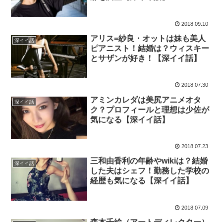
2018.09.10
アリス=紗良・オットは妹も美人
深イイ話
ピアニスト！結婚は？ウィスキー
とサザンが好き！【深イイ話】
2018.07.30
アミンカレダは美尻アニメオタ
深イイ話
ク？プロフィールと理想は少佐が
気になる【深イイ話】
2018.07.23
三和由香利の年齢やwikiは？結婚
深イイ話
した夫はシェフ！勤務した学校の
経歴も気になる【深イイ話】
2018.07.09