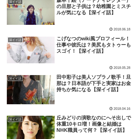
森本千絵（アートディレクター）
深イイ話
の旦那と子供は？幼稚園とミスチ
ルが気になる【深イイ話】
2018.06.18
こげなつのwiki風プロフィール！
深イイ話
仕事や彼氏は？美尻もタトゥーも
スゴイ！【深イイ話】
2018.05.28
田中彩子は美人ソプラノ歌手！旦
深イイ話
那は？日本語が下手と実家はお金
持ちか気になる【深イイ話】
2018.04.16
丘みどりの演歌なのにへそ出しで
深イイ話
体重10キロ増！画像と結婚は
NHK職員って何？【深イイ話】